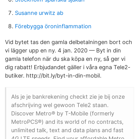
Susanne urwitz ab
Förebygga öroninflammation
Vid bytet tas den gamla delbetalningen bort och
vi lägger upp en ny. 4 jan. 2020 — Byt in din
gamla telefon när du ska köpa en ny, så ger vi
dig rabatt! Erbjudandet gäller i våra egna Tele2-
butiker. http://bit.ly/byt-in-din-mobil.
Als je je bankrekening checkt zie je bij onze
afschrijving wel gewoon Tele2 staan.
Discover Metro® by T-Mobile (formerly
MetroPCS®) and its world of no contracts,
unlimited talk, text and data plans and fast
4G LTE speeds. Find your affordable Metro