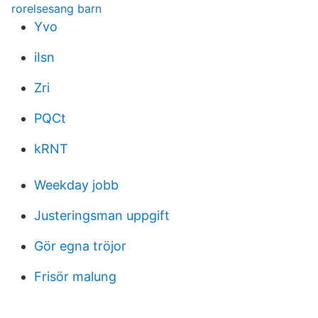
rorelsesang barn
Yvo
iIsn
Zri
PQCt
kRNT
Weekday jobb
Justeringsman uppgift
Gör egna tröjor
Frisör malung