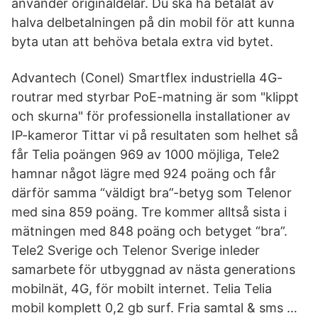
använder originaldelar. Du ska ha betalat av
halva delbetalningen på din mobil för att kunna
byta utan att behöva betala extra vid bytet.
Advantech (Conel) Smartflex industriella 4G-
routrar med styrbar PoE-matning är som "klippt
och skurna" för professionella installationer av
IP-kameror Tittar vi på resultaten som helhet så
får Telia poängen 969 av 1000 möjliga, Tele2
hamnar något lägre med 924 poäng och får
därför samma “väldigt bra”-betyg som Telenor
med sina 859 poäng. Tre kommer alltså sista i
mätningen med 848 poäng och betyget “bra”.
Tele2 Sverige och Telenor Sverige inleder
samarbete för utbyggnad av nästa generations
mobilnät, 4G, för mobilt internet. Telia Telia
mobil komplett 0,2 gb surf. Fria samtal & sms …